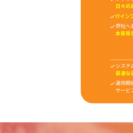
日々の
ITイ
弊社へ
本来専
システ
最適な
運用開
サービ