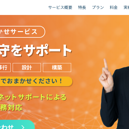
サービス概要
特長
プラン
料金
実
かせサービス
保守をサポート
移行
設計
構築
までおまかせください！
ネットサポートによる
業務対応
合わせ