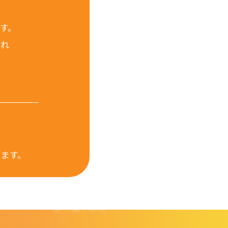
す。
され
します。