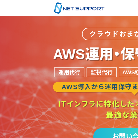
クラウドおま
AWS運用・
運用代行
監視代行
AWS
AWS導入から運用保守
ITインフラに特化した
最適な
お問い